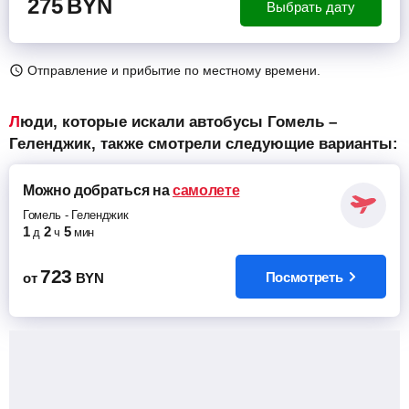
275
BYN
Выбрать дату
Отправление и прибытие по местному времени.
Люди, которые искали автобусы Гомель –
Геленджик, также смотрели следующие варианты:
Можно добраться
на
самолете
Гомель
-
Геленджик
1
2
5
д
ч
мин
723
Посмотреть
от
BYN