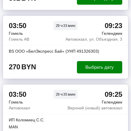
03:50
09:23
ч
мин
29
33
Гомель
Геленджик
Гомель АВ
Автовокзал, ул. Объездная, 3
BS ООО «БелЭкспресс Бай» (УНП 491326303)
270
BYN
Выбрать дату
03:50
09:25
ч
мин
29
35
Гомель
Геленджик
Автовокзал
Верхний (новый) автовокзал
ИП Коломиец С.С.
MAN