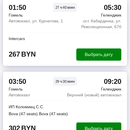
01:50
05:30
ч
мин
27
40
Гомель
Геленджик
Автовокзал, ул. Курчатова, 1
ост. Кабардинка, ул.
Революционная, 67б
Intercars
267
BYN
Выбрать дату
03:50
09:20
ч
мин
29
30
Гомель
Геленджик
Автовокзал
Верхний (новый) автовокзал
ИП Коломиец С.С.
Bova (47 seats) Bova (47 seats)
302
BYN
Выбрать дату