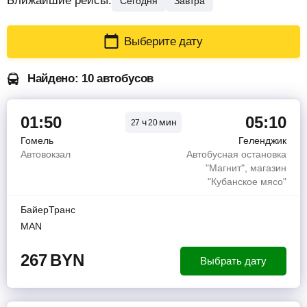
Ближайшие рейсы:
Сегодня
Завтра
Выберите дату
Найдено: 10 автобусов
01:50
05:10
ч
мин
27
20
Гомель
Геленджик
Автовокзал
Автобусная остановка
"Магнит", магазин
"Кубанское мясо"
БайерТранс
MAN
267
BYN
Выбрать дату