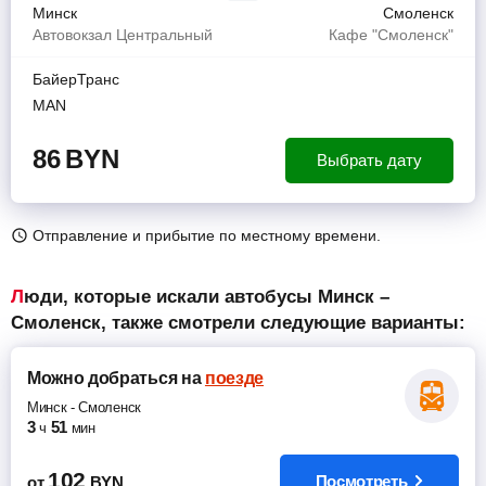
Минск
Смоленск
Автовокзал Центральный
Кафе "Смоленск"
БайерТранс
MAN
86
BYN
Выбрать дату
Отправление и прибытие по местному времени.
Люди, которые искали автобусы Минск –
Смоленск, также смотрели следующие варианты:
Можно добраться
на
поезде
Минск
-
Смоленск
3
51
ч
мин
102
Посмотреть
от
BYN