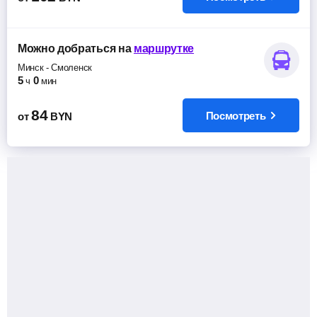
Можно добраться
на
маршрутке
Минск
-
Смоленск
5
0
ч
мин
84
Посмотреть
от
BYN