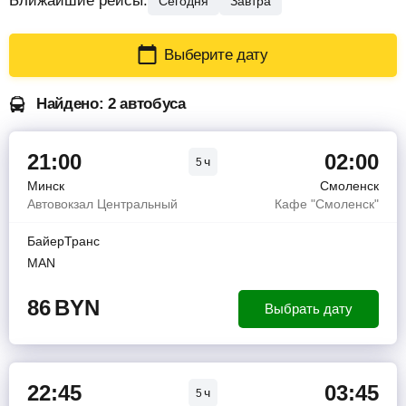
Ближайшие рейсы:
Сегодня
Завтра
Выберите дату
Найдено: 2 автобуса
21:00
02:00
ч
5
Минск
Смоленск
Автовокзал Центральный
Кафе "Смоленск"
БайерТранс
MAN
86
BYN
Выбрать дату
22:45
03:45
ч
5