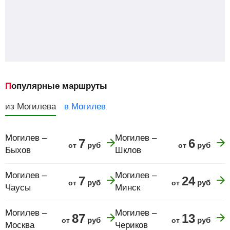
Популярные маршруты
из Могилева
в Могилев
Могилев –
Могилев –
7
6
руб
руб
от
от
Быхов
Шклов
Могилев –
Могилев –
7
24
руб
руб
от
от
Чаусы
Минск
Могилев –
Могилев –
87
13
руб
руб
от
от
Москва
Чериков