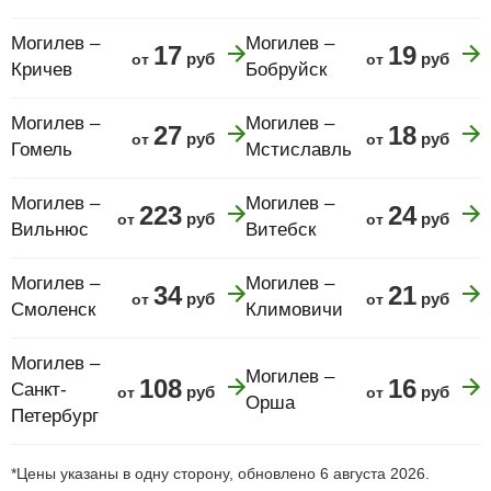
Могилев –
Могилев –
17
19
руб
руб
от
от
Кричев
Бобруйск
Могилев –
Могилев –
27
18
руб
руб
от
от
Гомель
Мстиславль
Могилев –
Могилев –
223
24
руб
руб
от
от
Вильнюс
Витебск
Могилев –
Могилев –
34
21
руб
руб
от
от
Смоленск
Климовичи
Могилев –
Могилев –
108
16
Санкт-
руб
руб
от
от
Орша
Петербург
*Цены указаны в одну сторону, обновлено 6 августа 2026.