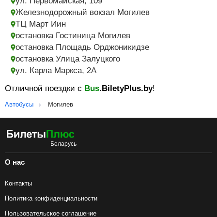
ул. Первомайская, 109
Железнодорожный вокзал Могилев
ТЦ Март Иин
остановка Гостиница Могилев
остановка Площадь Орджоникидзе
остановка Улица Залуцкого
ул. Карла Маркса, 2А
Отличной поездки с
Bus
.BiletyPlus.by
!
Автобусы
Могилев
О нас
Контакты
Политика конфиденциальности
Пользовательское соглашение