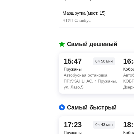
Маршрутка (мест: 15)
ЧТУП СлавБус
Самый дешевый
15:47
16
0
ч
50
мин
Пружаны
Кобр
Автобусная остановка
Авто
ПРУЖАНЫ АС, г. Пружаны,
КОБРИ
ул. Лазо,5
Дзерж
Самый быстрый
17:23
18
0
ч
43
мин
Пружаны
Кобр