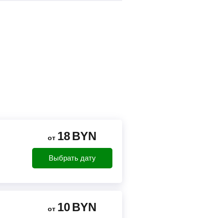
18
BYN
от
Выбрать дату
10
BYN
от