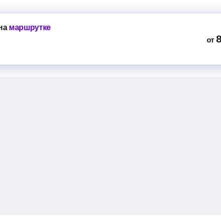
на
маршрутке
от