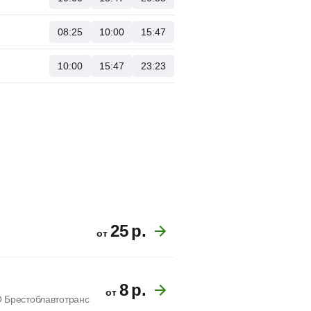
08:25
10:00
15:47
10:00
15:47
23:23
25
р.
от
8
р.
от
О Брестоблавтотранс