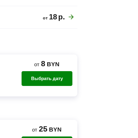
18
р.
от
8
BYN
от
Выбрать дату
25
BYN
от