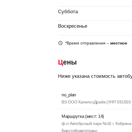
Суббота
Воскресенье
*Время отправления –
местное
Цены
Ниже указана стоимость автоб
no_plan
BS OOO КалипсоДрайв (УНП 591503
Маршрутка (мест: 14)
ф-л Автобусный парк №16 г. Кобрин
Брестоблавтотранс