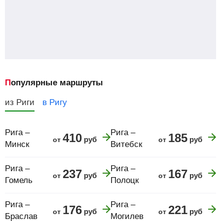
Популярные маршруты
из Риги
в Ригу
Рига –
Рига –
410
185
руб
руб
от
от
Минск
Витебск
Рига –
Рига –
237
167
руб
руб
от
от
Гомель
Полоцк
Рига –
Рига –
176
221
руб
руб
от
от
Браслав
Могилев