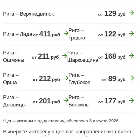
129
Рига – Верхнедвинск
руб
от
Рига –
411
122
Рига – Лида
руб
руб
от
от
Гродно
Рига –
Рига –
211
168
руб
руб
от
от
Ошмяны
Шарковщина
Рига –
Рига –
212
89
руб
руб
от
от
Орша
Глубокое
Рига –
Рига –
201
177
руб
руб
от
от
Докшицы
Бегомль
*Цены указаны в одну сторону, обновлено 8 августа 2026.
Выберите интересующее вас направление из списка