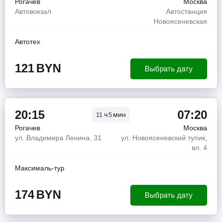
Рогачев
Москва
Автовокзал
Автостанция
Новоясеневская
Автотех
121
BYN
Выбрать дату
20:15
07:20
ч
мин
11
5
Рогачев
Москва
ул. Владимира Ленина, 31
ул. Новоясеневский тупик,
вл. 4
Максималь-тур
174
BYN
Выбрать дату