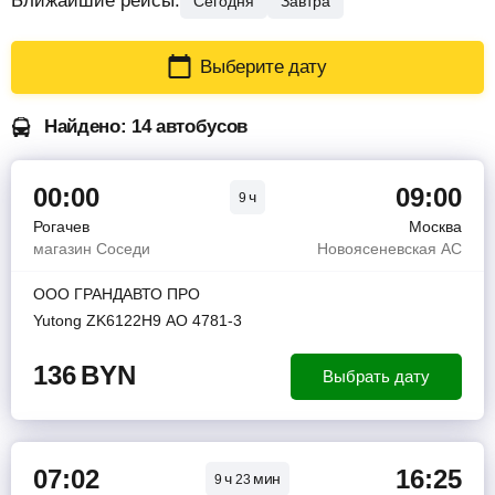
Ближайшие рейсы:
Сегодня
Завтра
Выберите дату
Найдено: 14 автобусов
00:00
09:00
ч
9
Рогачев
Москва
магазин Соседи
Новоясеневская АС
ООО ГРАНДАВТО ПРО
Yutong ZK6122H9 АО 4781-3
136
BYN
Выбрать дату
07:02
16:25
ч
мин
9
23