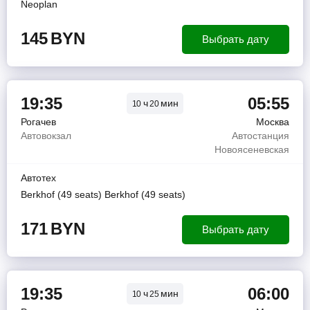
Neoplan
145
BYN
Выбрать дату
19:35
05:55
ч
мин
10
20
Рогачев
Москва
Автовокзал
Автостанция
Новоясеневская
Автотех
Berkhof (49 seats) Berkhof (49 seats)
171
BYN
Выбрать дату
19:35
06:00
ч
мин
10
25