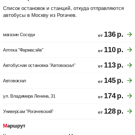
Список остановок и станций, откуда отправляются
автобусы в Москву из Рогачев.
136
р.
магазин Соседи
от
110
р.
Аптека "Фармасэйв"
от
113
р.
Автобусная остановка "Автовокзал"
от
145
р.
Автовокзал
от
174
р.
ул. Владимира Ленина, 31
от
128
р.
Универсам "Рогачевский"
от
Маршрут