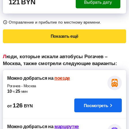
121
BYN
Выбрать дату
Отправление и прибытие по местному времени.
Показать ещё
Люди, которые искали автобусы Рогачев –
Москва, также смотрели следующие варианты:
Можно добраться
на
поезде
Рогачев
-
Москва
10
25
ч
мин
126
Посмотреть
от
BYN
Можно добраться
на
маршрутке