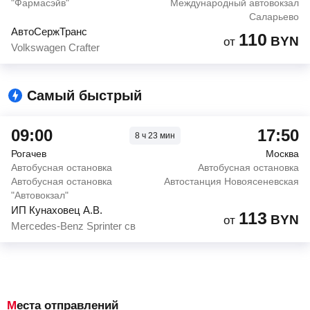
"Фармасэйв"
Международный автовокзал
Саларьево
АвтоСержТранс
110
BYN
от
Volkswagen Crafter
Самый быстрый
09:00
17:50
8
ч
23
мин
Рогачев
Москва
Автобусная остановка
Автобусная остановка
Автобусная остановка
Автостанция Новоясеневская
"Автовокзал"
ИП Кунаховец А.В.
113
BYN
от
Mercedes-Benz Sprinter св
Места отправлений