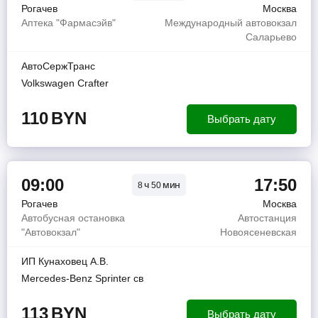
Рогачев
Москва
Аптека "Фармасэйв"
Международный автовокзал
Саларьево
АвтоСержТранс
Volkswagen Crafter
110
BYN
Выбрать дату
09:00
17:50
ч
мин
8
50
Рогачев
Москва
Автобусная остановка
Автостанция
"Автовокзал"
Новоясеневская
ИП Кунаховец А.В.
Mercedes-Benz Sprinter св
113
BYN
Выбрать дату