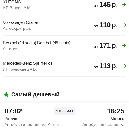
YUTONG
145
р.
от
ИП Эстрин А.М.
Volkswagen Crafter
110
р.
от
АвтоСержТранс
Berkhof (49 seats) Berkhof (49 seats)
171
р.
от
Автотех
Mercedes-Benz Sprinter св
113
р.
от
ИП Кунаховец А.В.
Самый дешевый
07:02
16:25
9
ч
23
мин
Рогачев
Москва
Автобусная остановка Аптека
Автобусная остановка