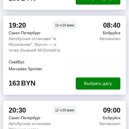
19:20
08:40
ч
мин
13
20
Санкт-Петербург
Бобруйск
Автобусная остановка "м.
Автовокзал
Московская", Вкусно — и
точка (бывший McDonald’s)
СкайБус
Mercedes Sprinter
163
BYN
Выбрать дату
20:30
09:00
ч
мин
12
30
Санкт-Петербург
Бобруйск
Автобусная остановка
Автовокзал