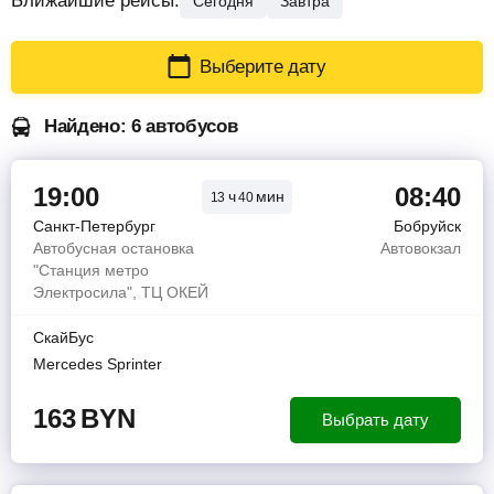
Ближайшие рейсы:
Сегодня
Завтра
Выберите дату
Найдено: 6 автобусов
19:00
08:40
ч
мин
13
40
Санкт-Петербург
Бобруйск
Автобусная остановка
Автовокзал
"Станция метро
Электросила", ТЦ ОКЕЙ
СкайБус
Mercedes Sprinter
163
BYN
Выбрать дату