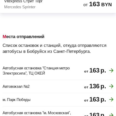
Vitexpress Стрит Торг
163
BYN
от
Mercedes Sprinter
Места отправлений
Список остановок и станций, откуда отправляются
автобусы в Бобруйск из Санкт-Петербурга.
Автобусная остановка "Станция метро
163
р.
от
Электросила", ТЦ ОКЕЙ
136
р.
Автовокзал №2
от
163
р.
м. Парк Победы
от
Автобусная остановка "м. Московская",
163
р.
от