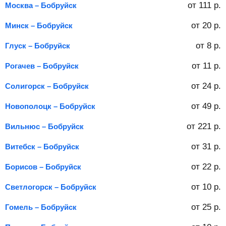
от
111
р.
Москва – Бобруйск
от
20
р.
Минск – Бобруйск
от
8
р.
Глуск – Бобруйск
от
11
р.
Рогачев – Бобруйск
от
24
р.
Солигорск – Бобруйск
от
49
р.
Новополоцк – Бобруйск
от
221
р.
Вильнюс – Бобруйск
от
31
р.
Витебск – Бобруйск
от
22
р.
Борисов – Бобруйск
от
10
р.
Светлогорск – Бобруйск
от
25
р.
Гомель – Бобруйск