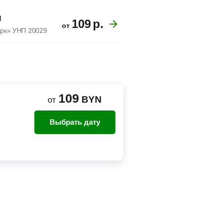
П
109
р.
от
арк» УНП 20029
109
BYN
от
Выбрать дату