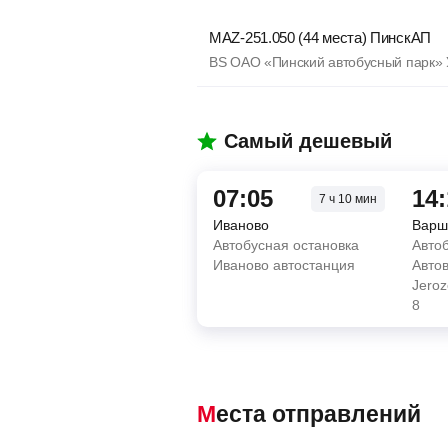
MAZ-251.050 (44 места) ПинскАП
BS ОАО «Пинский автобусный парк»
Самый дешевый
07:05
14
7
ч
10
мин
Иваново
Варш
Автобусная остановка
Авто
Иваново автостанция
Автов
Jeroz
8
Места отправлений