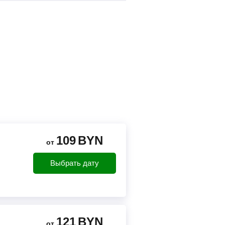
109
BYN
от
Выбрать дату
121
BYN
от