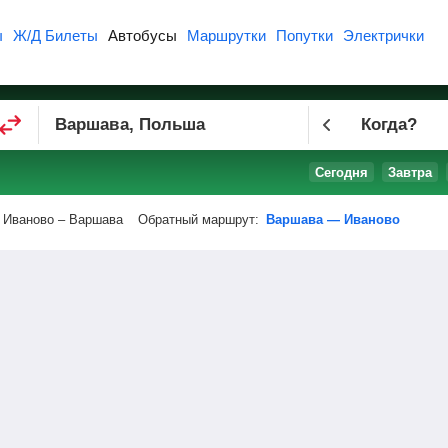
ы
Ж/Д Билеты
Автобусы
Маршрутки
Попутки
Электрички
Когда?
Сегодня
Завтра
Иваново – Варшава
Обратный маршрут:
Варшава — Иваново