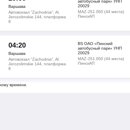
автобусный парк» УНП
20029
Варшава
MAZ-251.050 (44 места)
Автовокзал "Zachodnia", Al.
ПинскАП
Jerozolimskie 144, платформа
8
04:20
BS ОАО «Пинский
автобусный парк» УНП
20029
Варшава
MAZ-251.050 (44 места)
Автовокзал "Zachodnia", Al.
ПинскАП
Jerozolimskie 144, платформа
8
ному времени.