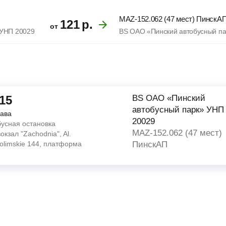
MAZ-152.062 (47 мест) ПинскА
121
р.
от
 УНП 20029
BS ОАО «Пинский автобусный п
:15
BS ОАО «Пинский
автобусный парк» УНП
ава
20029
бусная остановка
MAZ-152.062 (47 мест)
окзал "Zachodnia", Al.
olimskie 144, платформа
ПинскАП