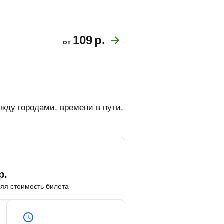
109
р.
от
жду городами, времени в пути,
р.
яя стоимость билета