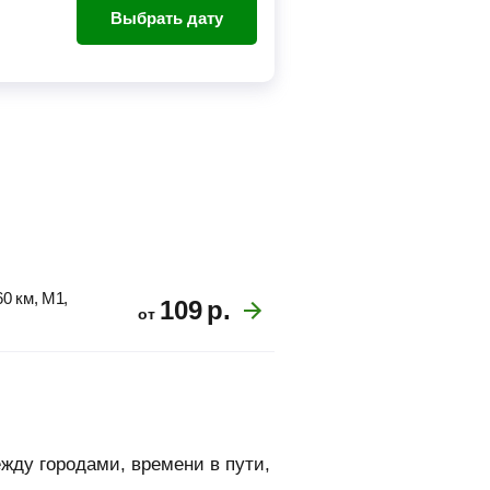
Выбрать дату
0 км, M1,
109
р.
от
жду городами, времени в пути,