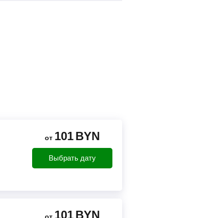
101
BYN
от
Выбрать дату
101
BYN
от