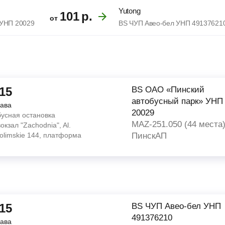
Yutong
101
р.
от
 УНП 20029
BS ЧУП Авео-бел УНП 49137621
:15
BS ОАО «Пинский
автобусный парк» УНП
ава
20029
бусная остановка
MAZ-251.050 (44 места
окзал "Zachodnia", Al.
olimskie 144, платформа
ПинскАП
:15
BS ЧУП Авео-бел УНП
491376210
ава