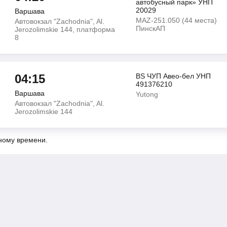
автобусный парк» УНП
20029
Варшава
MAZ-251.050 (44 места)
Автовокзал "Zachodnia", Al.
ПинскАП
Jerozolimskie 144, платформа
8
04:15
BS ЧУП Авео-бел УНП
491376210
Варшава
Yutong
Автовокзал "Zachodnia", Al.
Jerozolimskie 144
ному времени.