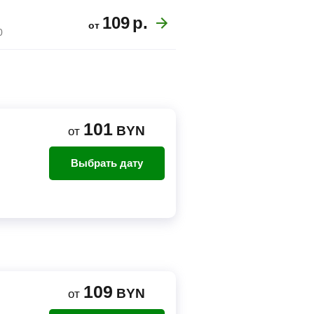
109
р.
от
0
101
BYN
от
Выбрать дату
)
109
BYN
от