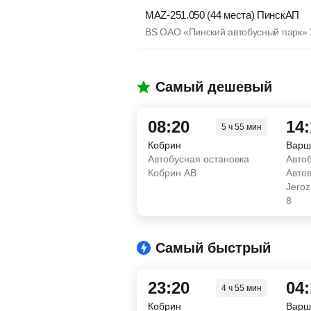
MAZ-251.050 (44 места) ПинскАП
BS ОАО «Пинский автобусный парк»
Самый дешевый
08:20
14
5
ч
55
мин
Кобрин
Варш
Автобусная остановка
Авто
Кобрин АВ
Автов
Jeroz
8
Самый быстрый
23:20
04
4
ч
55
мин
Кобрин
Варш