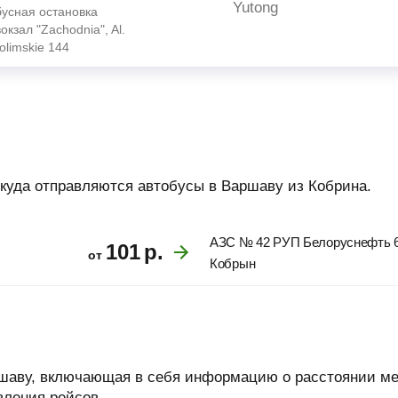
Yutong
бусная остановка
окзал "Zachodnia", Al.
olimskie 144
откуда отправляются автобусы в Варшаву из Кобрина.
АЗС № 42 РУП Белоруснефть 6
101
р.
от
Кобрын
аршаву, включающая в себя информацию о расстоянии ме
вления рейсов.