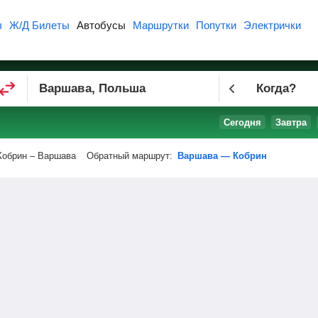
ы
Ж/Д Билеты
Автобусы
Маршрутки
Попутки
Электрички
Когда?
Сегодня
Завтра
Кобрин – Варшава
Обратный маршрут:
Варшава — Кобрин