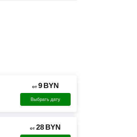
9
BYN
от
Выбрать дату
28
BYN
от