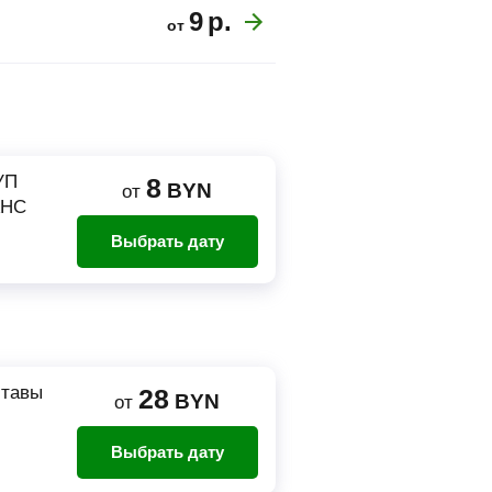
9
р.
от
УП
8
BYN
от
АНС
Выбрать дату
ставы
28
BYN
от
Выбрать дату