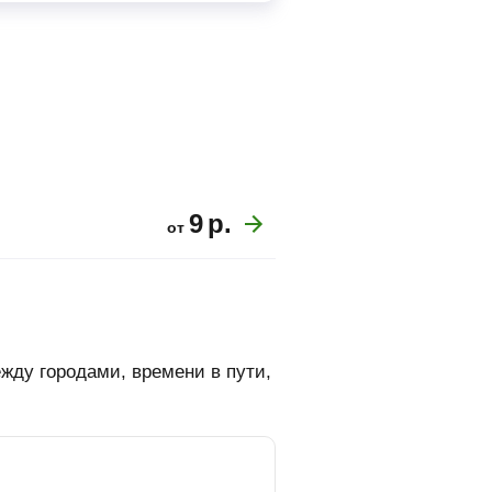
9
р.
от
жду городами, времени в пути,