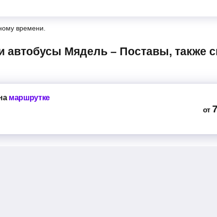
ному времени.
на
маршрутке
от