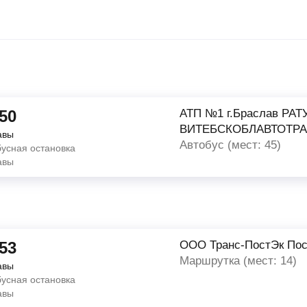
:50
АТП №1 г.Браслав РАТ
ВИТЕБСКОБЛАВТОТР
авы
Автобус (мест: 45)
бусная остановка
авы
:53
ООО Транс-ПостЭк По
Маршрутка (мест: 14)
авы
бусная остановка
авы