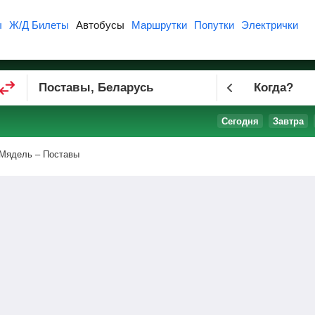
ы
Ж/Д Билеты
Автобусы
Маршрутки
Попутки
Электрички
Когда?
Сегодня
Завтра
Мядель – Поставы