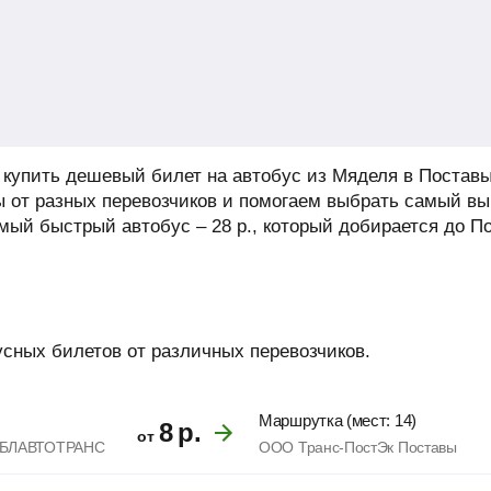
купить дешевый билет на автобус из Мяделя в Поставы
 от разных перевозчиков и помогаем выбрать самый в
амый быстрый автобус –
28
р.
, который добирается до По
усных билетов от различных перевозчиков.
Маршрутка (мест: 14)
8
р.
от
ОБЛАВТОТРАНС
ООО Транс-ПостЭк Поставы