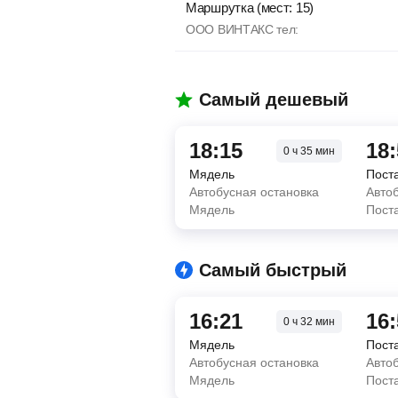
Маршрутка (мест: 15)
ООО ВИНТАКС тел:
Самый дешевый
18:15
18
0
ч
35
мин
Мядель
Пост
Автобусная остановка
Авто
Мядель
Пост
Самый быстрый
16:21
16
0
ч
32
мин
Мядель
Пост
Автобусная остановка
Авто
Мядель
Пост