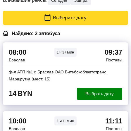
Ближайшие рейсы:
Сегодня
Завтра
Выберите дату
Найдено: 2 автобуса
08:00
09:37
ч
мин
1
37
Браслав
Поставы
ф-л АТП №1 г. Браслав ОАО Витебскоблавтотранс
Маршрутка (мест: 15)
14
BYN
Выбрать дату
10:00
11:11
ч
мин
1
11
Браслав
Поставы