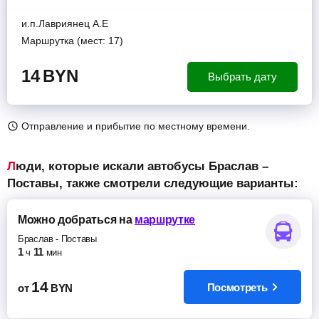
и.п.Лавриянец А.Е
Маршрутка (мест: 17)
14
BYN
Выбрать дату
Отправление и прибытие по местному времени.
Люди, которые искали автобусы Браслав –
Поставы, также смотрели следующие варианты:
Можно добраться
на
маршрутке
Браслав
-
Поставы
1
11
ч
мин
14
Посмотреть
от
BYN