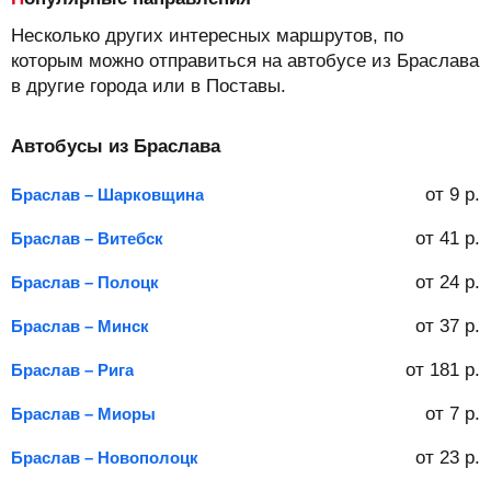
Несколько других интересных маршрутов, по
которым можно отправиться на автобусе из Браслава
в другие города или в Поставы.
Автобусы из Браслава
от
9
р.
Браслав – Шарковщина
от
41
р.
Браслав – Витебск
от
24
р.
Браслав – Полоцк
от
37
р.
Браслав – Минск
от
181
р.
Браслав – Рига
от
7
р.
Браслав – Миоры
от
23
р.
Браслав – Новополоцк