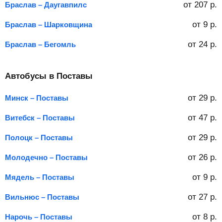
от
207
р.
Браслав – Даугавпилс
от
9
р.
Браслав – Шарковщина
от
24
р.
Браслав – Бегомль
Автобусы в Поставы
от
29
р.
Минск – Поставы
от
47
р.
Витебск – Поставы
от
29
р.
Полоцк – Поставы
от
26
р.
Молодечно – Поставы
от
9
р.
Мядель – Поставы
от
27
р.
Вильнюс – Поставы
от
8
р.
Нарочь – Поставы