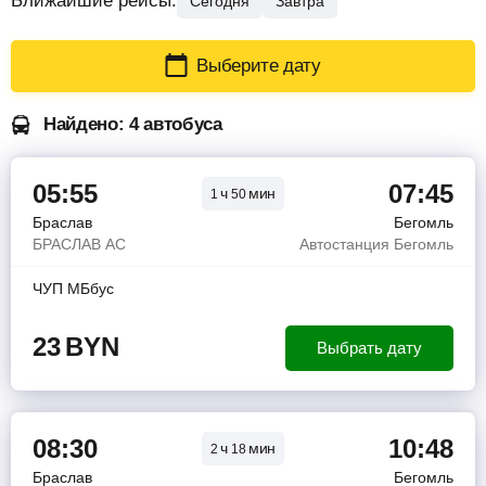
Ближайшие рейсы:
Сегодня
Завтра
Выберите дату
Найдено: 4 автобуса
05:55
07:45
ч
мин
1
50
Браслав
Бегомль
БРАСЛАВ АС
Автостанция Бегомль
ЧУП МБбус
23
BYN
Выбрать дату
08:30
10:48
ч
мин
2
18
Браслав
Бегомль