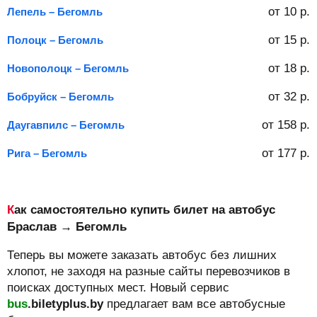
от
10
р.
Лепель – Бегомль
от
15
р.
Полоцк – Бегомль
от
18
р.
Новополоцк – Бегомль
от
32
р.
Бобруйск – Бегомль
от
158
р.
Даугавпилс – Бегомль
от
177
р.
Рига – Бегомль
Как самостоятельно купить билет на автобус
Браслав → Бегомль
Теперь вы можете заказать автобус без лишних
хлопот, не заходя на разные сайты перевозчиков в
поисках доступных мест. Новый сервис
bus
.biletyplus.by
предлагает вам все автобусные