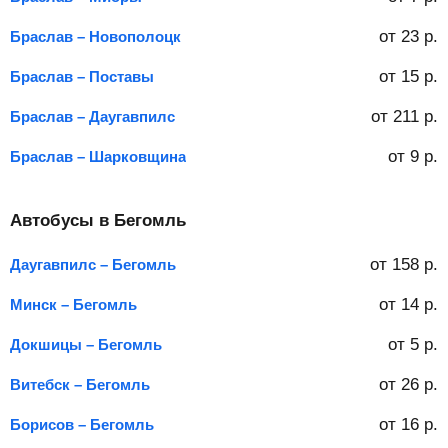
от
23
р.
Браслав – Новополоцк
от
15
р.
Браслав – Поставы
от
211
р.
Браслав – Даугавпилс
от
9
р.
Браслав – Шарковщина
Автобусы в Бегомль
от
158
р.
Даугавпилс – Бегомль
от
14
р.
Минск – Бегомль
от
5
р.
Докшицы – Бегомль
от
26
р.
Витебск – Бегомль
от
16
р.
Борисов – Бегомль