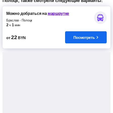
Полоцк, также смотрели следующие варианты:
Можно добраться
на
маршрутке
Браслав
-
Полоцк
2
1
ч
мин
22
Посмотреть
от
BYN