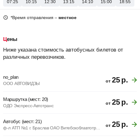
07:25
10:15
12:30
13:15
14:10
15:00
18:55
*Время отправления –
местное
Цены
Ниже указана стоимость автобусных билетов от
различных перевозчиков.
no_plan
25
р.
от
ООО АВТОВИДЗЫ
Маршрутка (мест: 20)
25
р.
от
ОДО Экспресс-Автотранс
Автобус (мест: 21)
25
р.
от
ф-л АТП №1 г. Браслав ОАО Витебскоблавтотранс