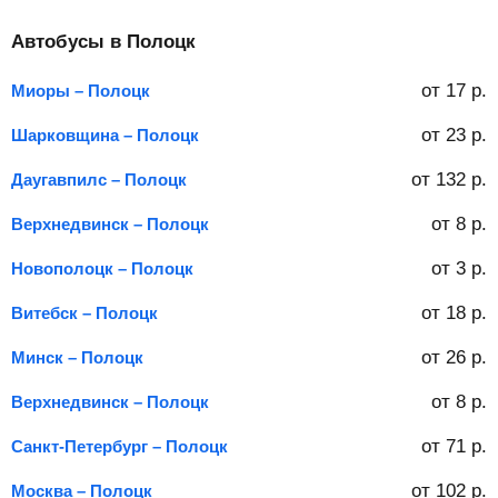
Автобусы в Полоцк
от
17
р.
Миоры – Полоцк
от
23
р.
Шарковщина – Полоцк
от
132
р.
Даугавпилс – Полоцк
от
8
р.
Верхнедвинск – Полоцк
от
3
р.
Новополоцк – Полоцк
от
18
р.
Витебск – Полоцк
от
26
р.
Минск – Полоцк
от
8
р.
Верхнедвинск – Полоцк
от
71
р.
Санкт-Петербург – Полоцк
от
102
р.
Москва – Полоцк