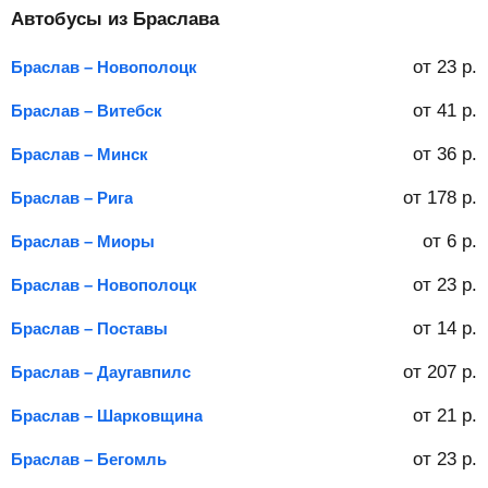
Автобусы из Браслава
от
23
р.
Браслав – Новополоцк
от
41
р.
Браслав – Витебск
от
36
р.
Браслав – Минск
от
178
р.
Браслав – Рига
от
6
р.
Браслав – Миоры
от
23
р.
Браслав – Новополоцк
от
14
р.
Браслав – Поставы
от
207
р.
Браслав – Даугавпилс
от
21
р.
Браслав – Шарковщина
от
23
р.
Браслав – Бегомль