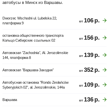
автобусы в Минск из Варшавы.
Dworzec Wschodni ul. Lubelska 22,
106
р.
от
платформа 9
остановка общественного транспорта
156
р.
от
Кольцо Сибирских ссыльных 02
Автовокзал "Zachodnia", Al. Jerozolimskie
139
р.
от
144, платформа 8
352
р.
Автовокзал "Варшава-Заходня"
от
Автобусная остановка "Rondo Zesłańców
109
р.
от
Syberyjskich 02", al. Jerozolimskie, 144a
136
р.
Варшава
от