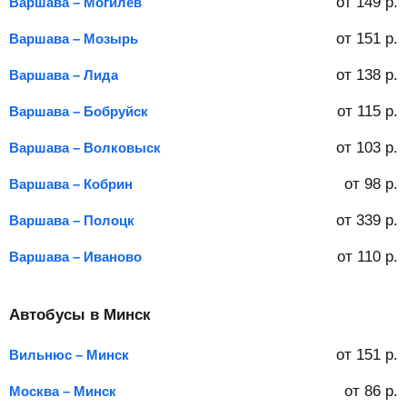
от
149
р.
Варшава – Могилев
от
151
р.
Варшава – Мозырь
от
138
р.
Варшава – Лида
от
115
р.
Варшава – Бобруйск
от
103
р.
Варшава – Волковыск
от
98
р.
Варшава – Кобрин
от
339
р.
Варшава – Полоцк
от
110
р.
Варшава – Иваново
Автобусы в Минск
от
151
р.
Вильнюс – Минск
от
86
р.
Москва – Минск