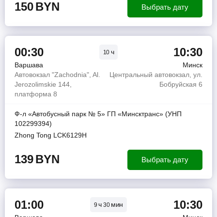
150
BYN
Выбрать дату
00:30
10:30
ч
10
Варшава
Минск
Автовокзал "Zachodnia", Al.
Центральный автовокзал, ул.
Jerozolimskie 144,
Бобруйская 6
платформа 8
Ф-л «Автобусный парк № 5» ГП «Минсктранс» (УНП
102299394)
Zhong Tong LCK6129H
139
BYN
Выбрать дату
01:00
10:30
ч
мин
9
30