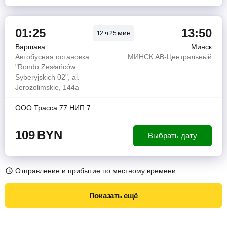
01:25
13:50
ч
мин
12
25
Варшава
Минск
Автобусная остановка
МИНСК АВ-Центральный
"Rondo Zesłańców
Syberyjskich 02", al.
Jerozolimskie, 144a
ООО Трасса 77 НИП 7
109
BYN
Выбрать дату
Отправление и прибытие по местному времени.
Показать ещё