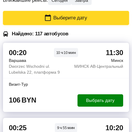
Ближайшие рейсы:
Сегодня
Завтра
Выберите дату
Найдено: 117 автобусов
00:20
11:30
ч
мин
10
10
Варшава
Минск
Dworzec Wschodni ul.
МИНСК АВ-Центральный
Lubelska 22, платформа 9
Визит-Тур
106
BYN
Выбрать дату
00:25
10:20
ч
мин
9
55