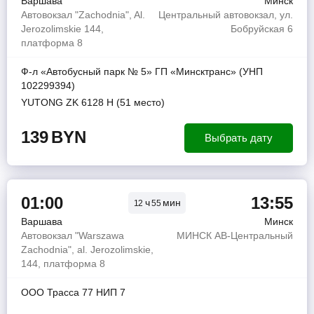
Варшава
Минск
Автовокзал "Zachodnia", Al.
Центральный автовокзал, ул.
Jerozolimskie 144,
Бобруйская 6
платформа 8
Ф-л «Автобусный парк № 5» ГП «Минсктранс» (УНП
102299394)
YUTONG ZK 6128 H (51 место)
139
BYN
Выбрать дату
01:00
13:55
ч
мин
12
55
Варшава
Минск
Автовокзал "Warszawa
МИНСК АВ-Центральный
Zachodnia", al. Jerozolimskie,
144, платформа 8
ООО Трасса 77 НИП 7