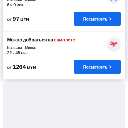
6
0
ч
мин
97
Посмотреть
от
BYN
Можно добраться
на
самолете
Варшава
-
Минск
22
45
ч
мин
1264
Посмотреть
от
BYN