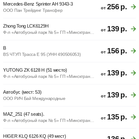
Mercedes-Benz Sprinter АН 9343-3
256
р.
от
ООО Пан Трейдинг Трансфер
Zhong Tong LCK6129H
139
р.
от
Ф-л «Автобусный парк № 5» ГП «Минсктранс» (УНП 102299394)
В
156
р.
от
BS ЧТУП Трасса Е 95 (УНН 490506053)
YUTONG ZK 6128 H (51 место)
139
р.
от
Ф-л «Автобусный парк № 5» ГП «Минсктранс» (УНП 102299394)
Автобус (мест: 53)
139
р.
от
ООО РИЧ Бай Международные
MAZ_251 (47 seats).
135
р.
от
Ф-л «Автобусный парк № 5» ГП «Минсктранс» (УНП 102299394)
HIGER KLQ 6126 KQ (49 мест)
136
р.