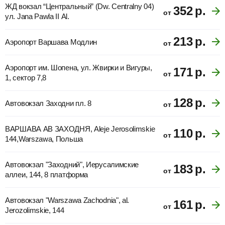
ЖД вокзал “Центральный” (Dw. Centralny 04)
352
р.
от
ул. Jana Pawla II Al.
213
р.
Аэропорт Варшава Модлин
от
Аэропорт им. Шопена, ул. Жвирки и Вигуры,
171
р.
от
1, сектор 7,8
128
р.
Автовокзал Заходни пл. 8
от
ВАРШАВА АВ ЗАХОДНЯ, Aleje Jerosolimskie
110
р.
от
144,Warszawa, Польша
Автовокзал "Заходний", Иерусалимские
183
р.
от
аллеи, 144, 8 платформа
Автовокзал "Warszawa Zachodnia", al.
161
р.
от
Jerozolimskie, 144