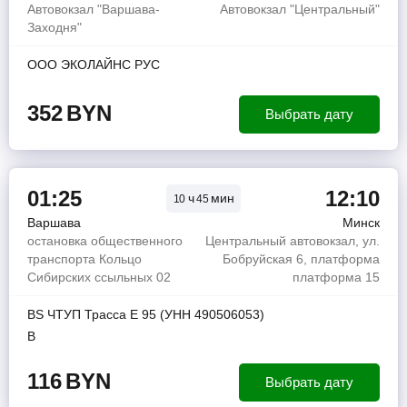
Автовокзал "Варшава-
Автовокзал "Центральный"
Заходня"
ООО ЭКОЛАЙНС РУС
352
BYN
Выбрать дату
01:25
12:10
ч
мин
10
45
Варшава
Минск
остановка общественного
Центральный автовокзал, ул.
транспорта Кольцо
Бобруйская 6, платформа
Сибирских ссыльных 02
платформа 15
BS ЧТУП Трасса Е 95 (УНН 490506053)
В
116
BYN
Выбрать дату