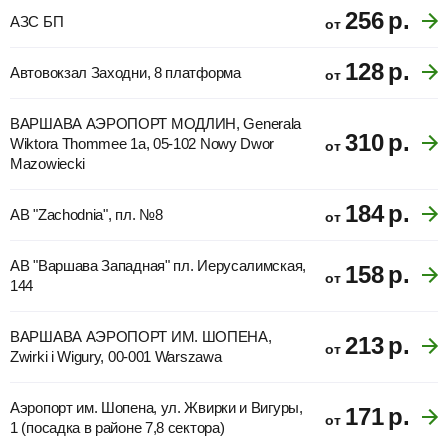
256
р.
АЗС БП
от
128
р.
Автовокзал Заходни, 8 платформа
от
ВАРШАВА АЭРОПОРТ МОДЛИН, Generala
310
р.
Wiktora Thommee 1a, 05-102 Nowy Dwor
от
Mazowiecki
184
р.
АВ "Zachodnia", пл. №8
от
АВ "Варшава Западная" пл. Иерусалимская,
158
р.
от
144
ВАРШАВА АЭРОПОРТ ИМ. ШОПЕНА,
213
р.
от
Zwirki i Wigury, 00-001 Warszawa
Аэропорт им. Шопена, ул. Жвирки и Вигуры,
171
р.
от
1 (посадка в районе 7,8 сектора)