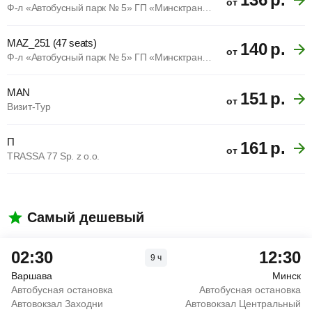
от
Ф-л «Автобусный парк № 5» ГП «Минсктранс» (УНП 102299394)
MAZ_251 (47 seats)
140
р.
от
Ф-л «Автобусный парк № 5» ГП «Минсктранс» (УНП 102299394)
MAN
151
р.
от
Визит-Тур
П
161
р.
от
TRASSA 77 Sp. z o.o.
Самый дешевый
02:30
12:30
9
ч
Варшава
Минск
Автобусная остановка
Автобусная остановка
Автовокзал Заходни
Автовокзал Центральный