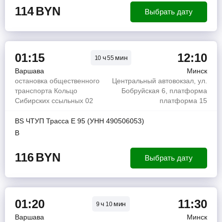
114
BYN
Выбрать дату
01:15
12:10
ч
мин
10
55
Варшава
Минск
остановка общественного
Центральный автовокзал, ул.
транспорта Кольцо
Бобруйская 6, платформа
Сибирских ссыльных 02
платформа 15
BS ЧТУП Трасса Е 95 (УНН 490506053)
В
116
BYN
Выбрать дату
01:20
11:30
ч
мин
9
10
Варшава
Минск