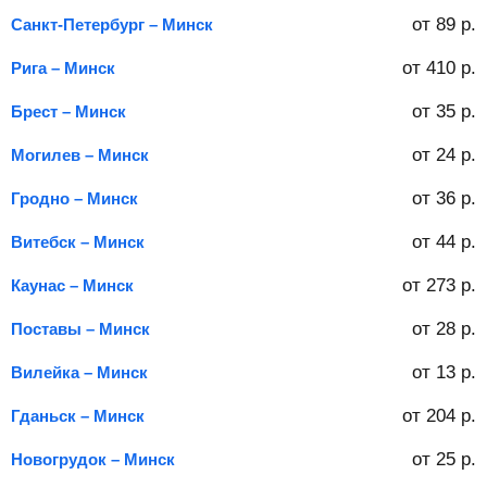
от
89
р.
Санкт-Петербург – Минск
от
410
р.
Рига – Минск
от
35
р.
Брест – Минск
от
24
р.
Могилев – Минск
от
36
р.
Гродно – Минск
от
44
р.
Витебск – Минск
от
273
р.
Каунас – Минск
от
28
р.
Поставы – Минск
от
13
р.
Вилейка – Минск
от
204
р.
Гданьск – Минск
от
25
р.
Новогрудок – Минск