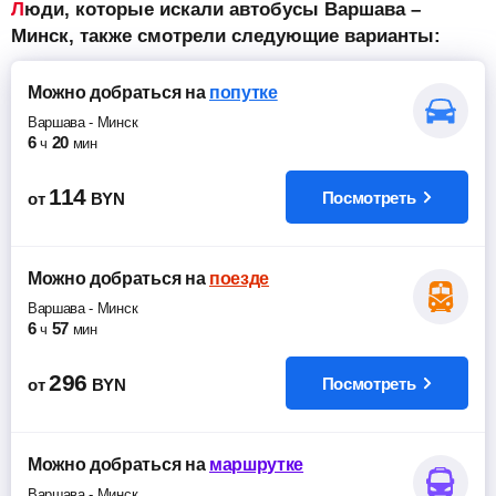
Люди, которые искали автобусы Варшава –
Минск, также смотрели следующие варианты:
Можно добраться
на
попутке
Варшава
-
Минск
6
20
ч
мин
114
Посмотреть
от
BYN
Можно добраться
на
поезде
Варшава
-
Минск
6
57
ч
мин
296
Посмотреть
от
BYN
Можно добраться
на
маршрутке
Варшава
-
Минск