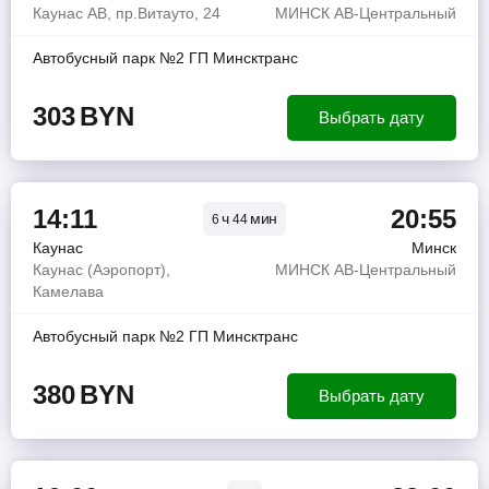
Каунас АВ, пр.Витауто, 24
МИНСК АВ-Центральный
Автобусный парк №2 ГП Минсктранс
303
BYN
Выбрать дату
14:11
20:55
ч
мин
6
44
Каунас
Минск
Каунас (Аэропорт),
МИНСК АВ-Центральный
Камелава
Автобусный парк №2 ГП Минсктранс
380
BYN
Выбрать дату