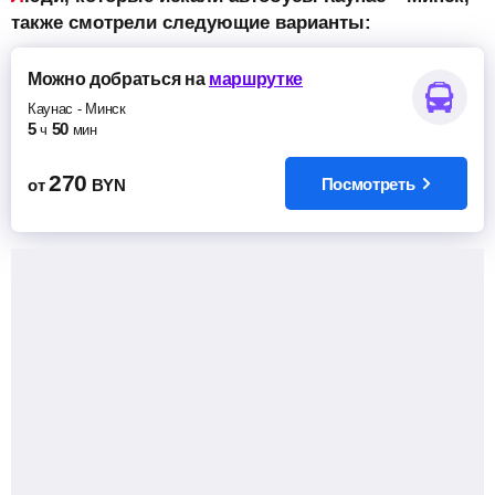
также смотрели следующие варианты:
Можно добраться
на
маршрутке
Каунас
-
Минск
5
50
ч
мин
270
Посмотреть
от
BYN