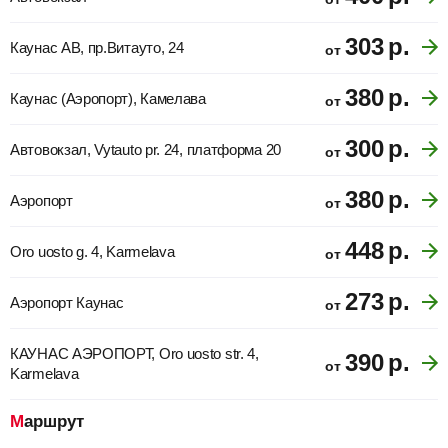
303
р.
Каунас АВ, пр.Витауто, 24
от
380
р.
Каунас (Аэропорт), Камелава
от
300
р.
Автовокзал, Vytauto pr. 24, платформа 20
от
380
р.
Аэропорт
от
448
р.
Oro uosto g. 4, Karmelava
от
273
р.
Аэропорт Каунас
от
КАУНАС АЭРОПОРТ, Oro uosto str. 4,
390
р.
от
Karmelava
Маршрут