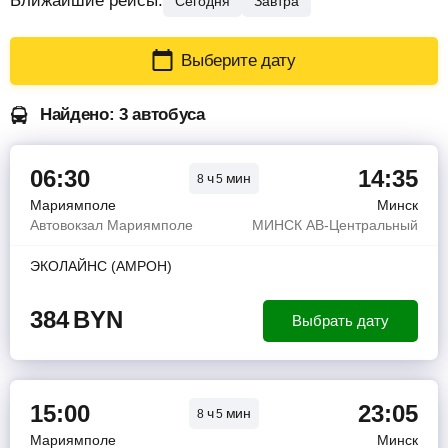
Ближайшие рейсы:
Сегодня
Завтра
Выберите дату
Найдено: 3 автобуса
06:30
14:35
ч
мин
8
5
Мариямполе
Минск
Автовокзал Мариямполе
МИНСК АВ-Центральный
ЭКОЛАЙНС (АМРОН)
384
BYN
Выбрать дату
15:00
23:05
ч
мин
8
5
Мариямполе
Минск