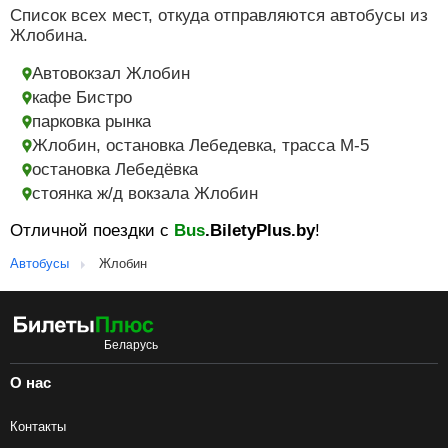
Список всех мест, откуда отправляются автобусы из
Жлобина.
Автовокзал Жлобин
кафе Бистро
парковка рынка
Жлобин, остановка Лебедевка, трасса М-5
остановка Лебедёвка
стоянка ж/д вокзала Жлобин
Отличной поездки с
Bus
.BiletyPlus.by
!
Автобусы
Жлобин
О нас
Контакты