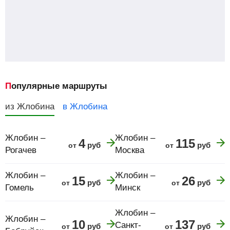
Популярные маршруты
из Жлобина
в Жлобина
Жлобин –
Жлобин –
4
115
руб
руб
от
от
Рогачев
Москва
Жлобин –
Жлобин –
15
26
руб
руб
от
от
Гомель
Минск
Жлобин –
Жлобин –
10
137
Санкт-
руб
руб
от
от