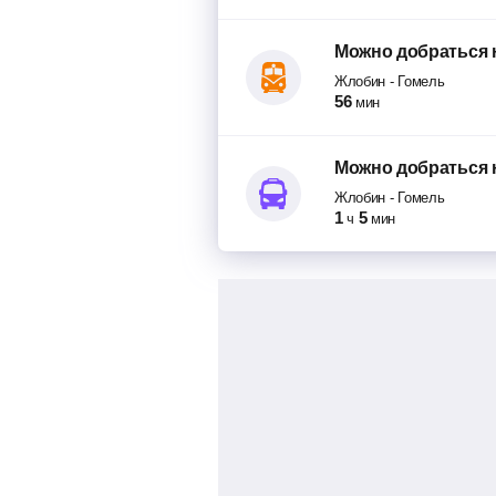
Можно добраться
Жлобин
-
Гомель
56
мин
Можно добраться
Жлобин
-
Гомель
1
5
ч
мин