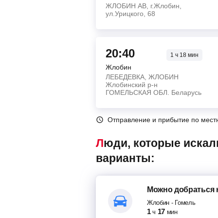
ЖЛОБИН АВ, г.Жлобин,
ул.Урицкого, 68
20:40
1
ч
18
мин
Жлобин
ЛЕБЕДЕВКА, ЖЛОБИН
Жлобинский р-н
ГОМЕЛЬСКАЯ ОБЛ. Беларусь
Отправление и прибытие по мест
Люди, которые искали автобусы Жлобин – Гомель, также смотрели следующие
варианты:
Можно добраться
Жлобин
-
Гомель
1
17
ч
мин