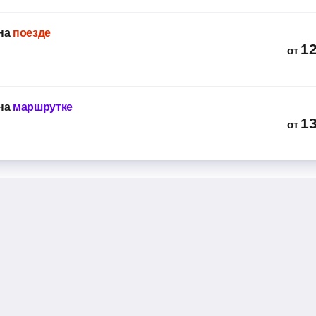
на
поезде
1
от
на
маршрутке
1
от