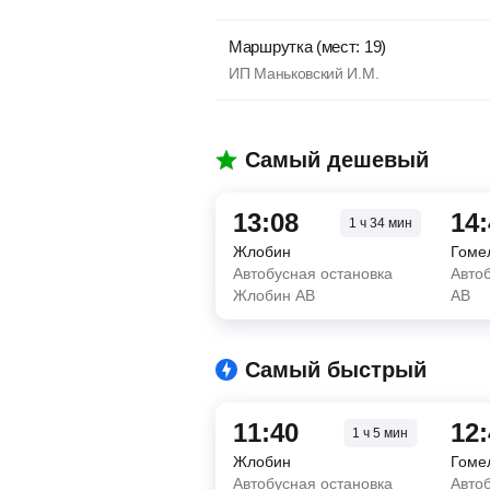
Маршрутка (мест: 19)
ИП Маньковский И.М.
Самый дешевый
13:08
14
1
ч
34
мин
Жлобин
Гоме
Автобусная остановка
Авто
Жлобин АВ
АВ
Самый быстрый
11:40
12
1
ч
5
мин
Жлобин
Гоме
Автобусная остановка
Авто