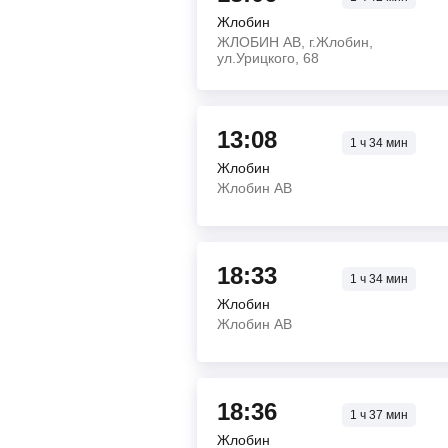
Жлобин
ЖЛОБИН АВ, г.Жлобин,
ул.Урицкого, 68
13:08
1
ч
34
мин
Жлобин
Жлобин АВ
18:33
1
ч
34
мин
Жлобин
Жлобин АВ
18:36
1
ч
37
мин
Жлобин