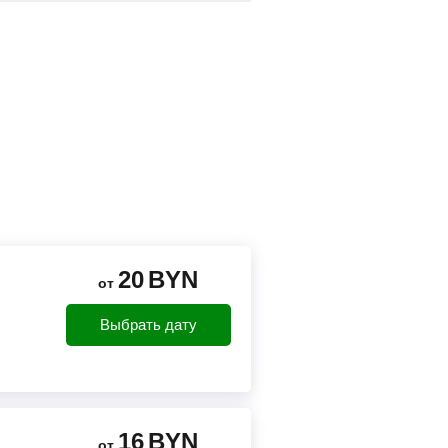
20
BYN
от
Выбрать дату
16
BYN
от