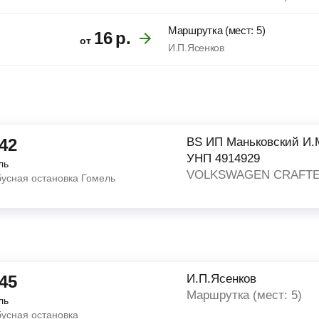
Маршрутка (мест: 5)
16
р.
от
И.П.Ясенков
:42
BS ИП Маньковский И.М
УНП 4914929
ль
VOLKSWAGEN CRAFTE
бусная остановка Гомель
:45
И.П.Ясенков
Маршрутка (мест: 5)
ль
бусная остановка