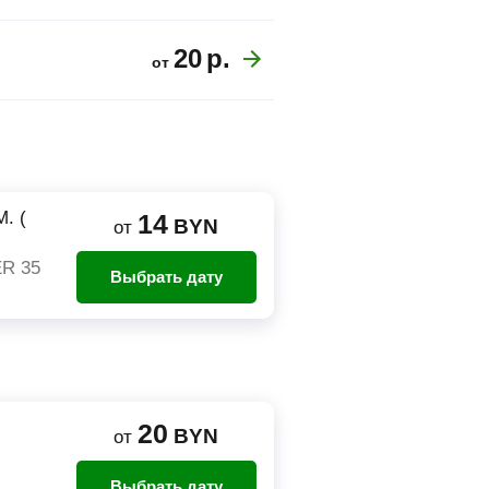
20
р.
от
. (
14
BYN
от
R 35
Выбрать дату
20
BYN
от
Выбрать дату