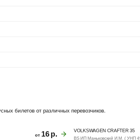
усных билетов от различных перевозчиков.
VOLKSWAGEN CRAFTER 35
16
р.
от
BS ИП Маньковский И.М. ( УНП 