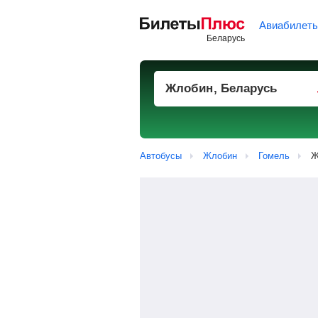
Авиабилет
Автобусы
Жлобин
Гомель
Ж