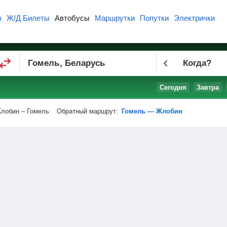
ы
Ж/Д Билеты
Автобусы
Маршрутки
Попутки
Электрички
Когда?
Сегодня
Завтра
лобин – Гомель
Обратный маршрут:
Гомель — Жлобин